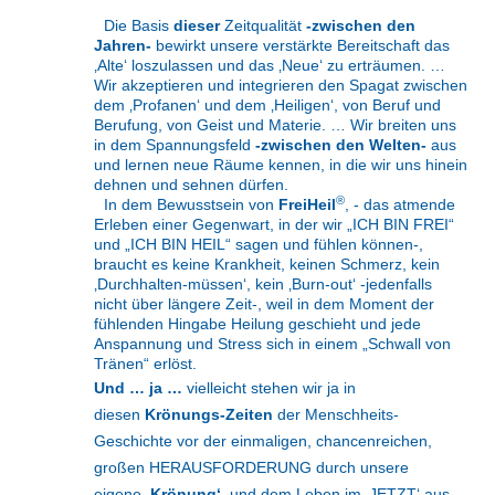
Die Basis
dieser
Zeitqualität
-zwischen den
Jahren-
bewirkt unsere verstärkte Bereitschaft das
‚Alte‘ loszulassen und das ‚Neue‘ zu erträumen. …
Wir akzeptieren und integrieren den Spagat zwischen
dem ‚Profanen‘ und dem ‚Heiligen‘, von Beruf und
Berufung, von Geist und Materie. … Wir breiten uns
in dem Spannungsfeld
-zwischen den Welten-
aus
und lernen neue Räume kennen, in die wir uns hinein
dehnen und sehnen dürfen.
®
In dem Bewusstsein von
FreiHeil
, - das atmende
Erleben einer Gegenwart, in der wir „ICH BIN FREI“
und „ICH BIN HEIL“ sagen und fühlen können-,
braucht es keine Krankheit, keinen Schmerz, kein
‚Durchhalten-müssen‘, kein ‚Burn-out‘ -jedenfalls
nicht über längere Zeit-, weil in dem Moment der
fühlenden Hingabe Heilung geschieht und jede
Anspannung und Stress sich in einem „Schwall von
Tränen“ erlöst.
Und … ja …
vielleicht stehen wir ja in
diesen
Krönungs-Zeiten
der Menschheits-
Geschichte vor der einmaligen, chancenreichen,
großen HERAUSFORDERUNG durch unsere
eigene
‚Krönung‘
und dem Leben im ‚JETZT‘ aus