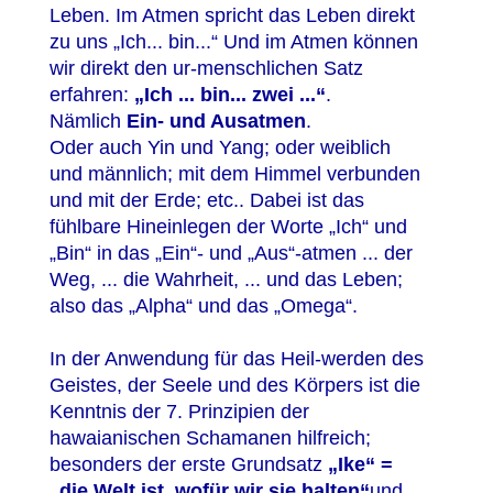
Leben. Im Atmen spricht das Leben direkt
zu uns „Ich... bin...“ Und im Atmen können
wir direkt den ur-menschlichen Satz
erfahren:
„Ich ... bin... zwei ...“
.
Nämlich
Ein- und Ausatmen
.
Oder auch Yin und Yang; oder weiblich
und männlich; mit dem Himmel verbunden
und mit der Erde; etc.. Dabei ist das
fühlbare Hineinlegen der Worte „Ich“ und
„Bin“ in das „Ein“- und „Aus“-atmen ... der
Weg, ... die Wahrheit, ... und das Leben;
also das „Alpha“ und das „Omega“.
In der Anwendung für das Heil-werden des
Geistes, der Seele und des Körpers ist die
Kenntnis der 7. Prinzipien der
hawaianischen Schamanen hilfreich;
besonders der erste Grundsatz
„Ike“ =
„die Welt ist, wofür wir sie halten“
und