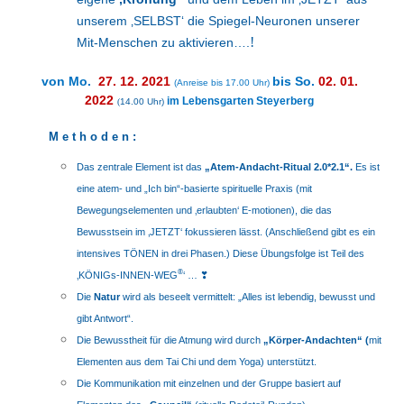
unserem ‚SELBST‘ die Spiegel-Neuronen unserer
!
Mit-Menschen zu aktivieren….
von Mo.
27. 12. 2021
bis So.
02. 01.
(Anreise bis 17.00 Uhr)
2022
im Lebensgarten Steyerberg
(
14.00 Uhr)
M e t h o d e n :
Das zentrale Element ist das
„Atem-Andacht-Ritual 2.0*2.1“.
Es ist
eine atem- und „Ich bin“-basierte spirituelle Praxis (mit
Bewegungselementen und ‚erlaubten‘ E-motionen), die das
Bewusstsein im ‚JETZT‘ fokussieren lässt. (Anschließend gibt es ein
intensives TÖNEN in drei Phasen.) Diese Übungsfolge ist Teil des
®
‚KÖNIGs-INNEN-WEG
‘ …
❣
Die
Natur
wird als beseelt vermittelt: „Alles ist lebendig, bewusst und
gibt Antwort“.
Die Bewusstheit für die Atmung wird durch
„Körper-Andachten“
(
mit
Elementen aus dem Tai Chi und dem Yoga
) unterstützt.
Die Kommunikation mit einzelnen und der Gruppe basiert auf