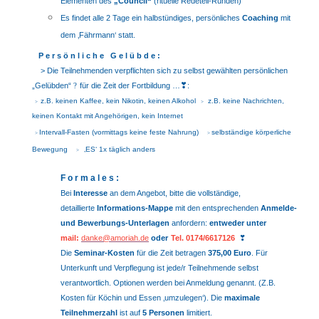
Elementen des
„Council“
(rituelle Redeteil-Runden)
Es findet alle 2 Tage ein halbstündiges, persönliches
Coaching
mit
dem ‚Fährmann‘ statt.
P e r s ö n l i c h e G e l ü b d e :
> Die Teilnehmenden verpflichten sich zu selbst gewählten persönlichen
❣
„Gelübden“
?
für die Zeit der Fortbildung …
:
z.B. keinen Kaffee, kein Nikotin, keinen Alkohol
z.B. keine Nachrichten,
>
>
keinen Kontakt mit Angehörigen, kein Internet
Intervall-Fasten (vormittags keine feste Nahrung)
selbständige körperliche
>
>
Bewegung
‚ES‘ 1x täglich anders
>
F o r m a l e s :
Bei
Interesse
an dem Angebot, bitte die vollständige,
detaillierte
Informations-Mappe
mit den entsprechenden
Anmelde-
und Bewerbungs-Unterlagen
anfordern:
entweder unter
mail:
danke@amoriah.de
oder
Tel. 0174/6617126
❣
Die
Seminar-Kosten
für die Zeit betragen
375,00 Euro
. Für
Unterkunft und Verpflegung ist jede/r Teilnehmende selbst
verantwortlich. Optionen werden bei Anmeldung genannt. (Z.B.
Kosten für Köchin und Essen ‚umzulegen‘). Die
maximale
Teilnehmerzahl
ist auf
5 Personen
limitiert.