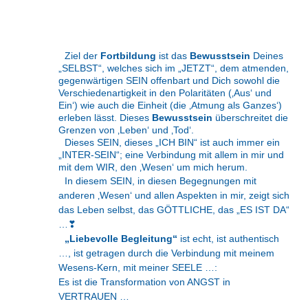
Ziel der
Fortbildung
ist das
Bewusstsein
Deines
„SELBST“, welches sich im „JETZT“, dem atmenden,
gegenwärtigen SEIN offenbart und Dich sowohl die
Verschiedenartigkeit in den Polaritäten (‚Aus‘ und
Ein‘) wie auch die Einheit (die ‚Atmung als Ganzes‘)
erleben lässt. Dieses
Bewusstsein
überschreitet die
Grenzen von ‚Leben‘ und ‚Tod‘.
Dieses SEIN, dieses „ICH BIN“ ist auch immer ein
„INTER-SEIN“; eine Verbindung mit allem in mir und
mit dem WIR, den ‚Wesen‘ um mich herum.
In diesem SEIN, in diesen Begegnungen mit
anderen ‚Wesen‘ und allen Aspekten in mir, zeigt sich
das Leben selbst, das GÖTTLICHE, das „ES IST DA“
…
❣
„Liebevolle Begleitung“
ist echt, ist authentisch
…, ist getragen durch die Verbindung mit meinem
Wesens-Kern, mit meiner SEELE …:
Es ist die Transformation von ANGST in
VERTRAUEN …