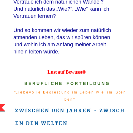
Vertraue ich dem natürlichen Wandel?
Und natürlich das „Wie?“. „Wie“ kann ich
Vertrauen lernen?
Und so kommen wir wieder zum natürlich
atmenden L
eb
en, das wir spüren können
und wohin ich am Anfang meiner Arbeit
hinein leiten würde.
Lust auf Bewusst®
B E R U F L I C H E F O R T B I L D U N G
"L i e b e v o l l e B e g l e i t u n g i m L e b e n w i e i m S t e r
b e n "
Z W I S C H E N D E N J A H R E N - Z W I S C H
E N D E N W E L T E N